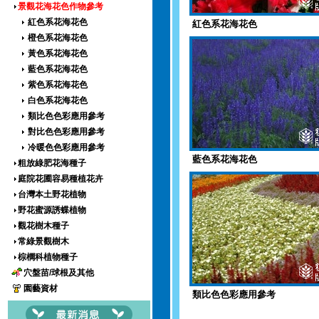
景觀花海花色作物參考
紅色系花海花色
紅色系花海花色
橙色系花海花色
黃色系花海花色
藍色系花海花色
紫色系花海花色
白色系花海花色
類比色色彩應用參考
對比色色彩應用參考
冷暖色色彩應用參考
藍色系花海花色
粗放綠肥花海種子
庭院花圃容易種植花卉
台灣本土野花植物
野花蜜源誘蝶植物
觀花樹木種子
常綠景觀樹木
棕櫚科植物種子
穴盤苗/球根及其他
園藝資材
類比色色彩應用參考