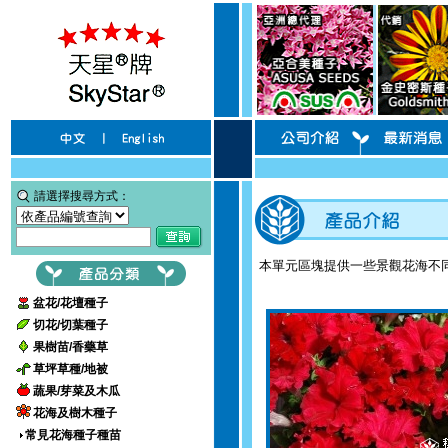
請選擇搜尋方式：
本單元區塊提供一些景觀花海不
盆花/花壇種子
切花/切葉種子
果樹苗/香藥草
草坪草種/地被
蔬果/芽菜及木瓜
花海及樹木種子
常見花海種子種苗