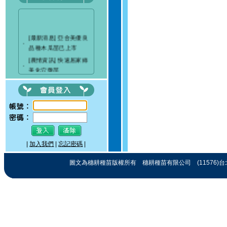
[最新消息] 亞合美優良
‧
品種木瓜苗已上市
[農情資訊] 快速居家綠
‧
美化穴盤苗
[最新消息] 穗耕種苗成
‧
立粉絲專頁
[最新消息]驚艷關渡-花
‧
現新大地-2017 關渡花
海節
|
加入我們
|
忘記密碼
|
圖文為穗耕種苗版權所有 穗耕種苗有限公司 (11576)台北市忠孝