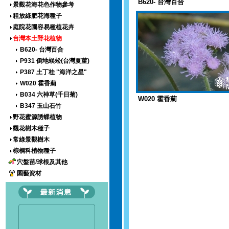
B620- 台灣百合
景觀花海花色作物參考
粗放綠肥花海種子
庭院花圃容易種植花卉
台灣本土野花植物
B620- 台灣百合
P931 倒地蜈蚣(台灣夏菫)
P387 土丁桂 "海洋之星"
W020 霍香薊
B034 六神草(千日菊)
W020 霍香薊
B347 玉山石竹
野花蜜源誘蝶植物
觀花樹木種子
常綠景觀樹木
棕櫚科植物種子
穴盤苗/球根及其他
園藝資材