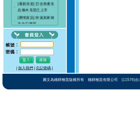
[最新消息] 亞合美優良
‧
品種木瓜苗已上市
[農情資訊] 快速居家綠
‧
美化穴盤苗
[最新消息] 穗耕種苗成
‧
立粉絲專頁
[最新消息]驚艷關渡-花
‧
現新大地-2017 關渡花
海節
|
加入我們
|
忘記密碼
|
圖文為穗耕種苗版權所有 穗耕種苗有限公司 (11576)台北市忠孝