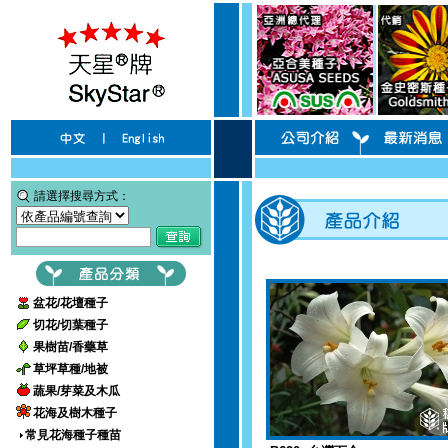
請選擇搜尋方式：
盆花/花壇種子
切花/切葉種子
果樹苗/香藥草
草坪草種/地被
蔬果/芽菜及木瓜
花海及樹木種子
常見花海種子種苗