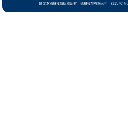
蔬果/芽菜及木瓜
圖文為穗耕種苗版權所有 穗耕種苗有限公司 (11576)台北市忠孝
花海及樹木種子
穴盤苗/球根及其他
園藝資材