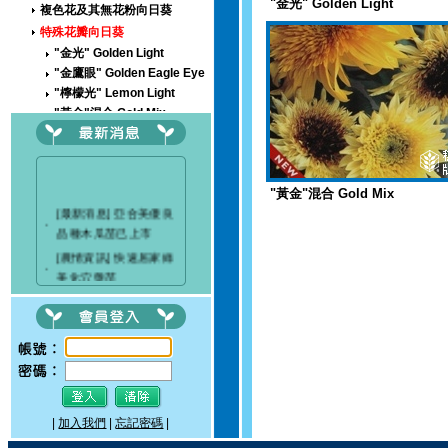
"金光" Golden Light
複色花及其無花粉向日葵
特殊花瓣向日葵
"金光" Golden Light
"金鷹眼" Golden Eagle Eye
"檸檬光" Lemon Light
"黃金"混合 Gold Mix
"五彩虹" Rainbow Mix
"金寶八重瓣" Golden Double
迷你株型向日葵
"黃金"混合 Gold Mix
巨大花型向日葵
[最新消息] 亞合美優良
染色用品種向日葵
‧
品種木瓜苗已上市
雞冠花
[農情資訊] 快速居家綠
葉牡丹
‧
美化穴盤苗
金魚草
[最新消息] 穗耕種苗成
紫羅蘭
‧
立粉絲專頁
翠菊
[最新消息]驚艷關渡-花
切枝切葉切果
‧
現新大地-2017 關渡花
其他常見切花種子類
海節
次要切花種子類
果樹苗/香藥草
|
加入我們
|
忘記密碼
|
草坪草種/地被