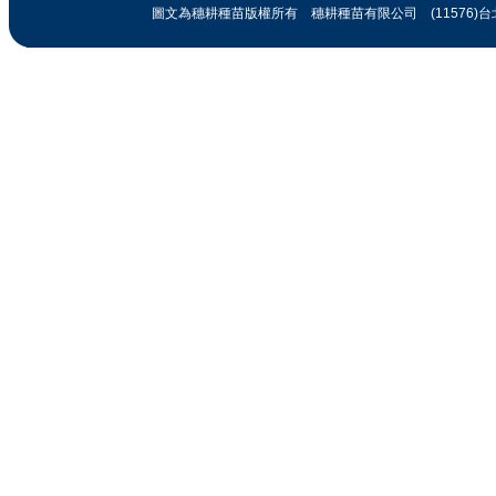
圖文為穗耕種苗版權所有 穗耕種苗有限公司 (11576)台北市忠孝