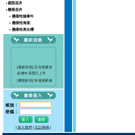
庭院花卉
懸垂花卉
懸垂性矮牽牛
懸垂性海棠
懸垂性美女櫻
懸垂性夏菫
懸垂姓六倍利
懸垂性香菫、旋果菫
懸垂性鳳仙花、日日春、高盃花
金毛菊、蜂蝶波斯菊、山衛菊、星
[最新消息] 亞合美優良
‧
衛菊
品種木瓜苗已上市
新引進懸垂性花卉
[農情資訊] 快速居家綠
‧
攀爬花卉
美化穴盤苗
切花/切葉種子
[最新消息] 穗耕種苗成
‧
果樹苗/香藥草
立粉絲專頁
草坪草種/地被
[最新消息]驚艷關渡-花
蔬果/芽菜及木瓜
‧
現新大地-2017 關渡花
花海及樹木種子
海節
穴盤苗/球根及其他
|
加入我們
|
忘記密碼
|
園藝資材